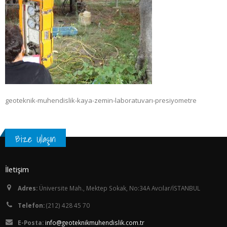
geoteknik-muhendislik-kaya-zemin-laboratuvarı-presiyometre
Bize Ulaşın
İletişim
Adres:
Üniversite Mah., Mektep Sokak, No:34A Avcılar/İSTANBUL
Telefon:
(212) 428 45 70
E-Posta:
info@geoteknikmuhendislik.com.tr