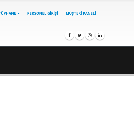
TÜPHANE
PERSONEL GIRIŞI
MÜŞTERI PANELI