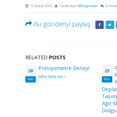
13 Şubat 2015
Tarafından
TBBulgurlular
0 Yoru
Bu gönderiyi paylaş
RELATED
POSTS
Presiyometre Deneyi
28
25
daha fazla oku
Mar
Mar
Depla
Taşıma
Ağır M
Dolgu 