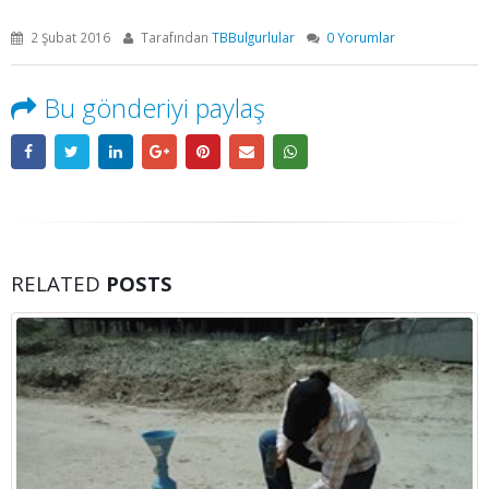
2 Şubat 2016
Tarafından
TBBulgurlular
0 Yorumlar
Bu gönderiyi paylaş
RELATED
POSTS
Presiyometre Deneyi
28
daha fazla oku
Mar