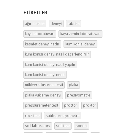
kum konisi deneyi nasıl yapılır
kum konisi deneyi nedir
nükleer sıkıştırma testi
plaka
plaka yükleme deneyi
presiyometre
pressuremeter test
proctor
proktor
rock test
satılık presiyometre
soil laboratory
soil test
sondaj
sıkıştırma
taşıma gücü
ts 5744
vinç
yükleme
zemin laboratuvarı
zemin mekaniği