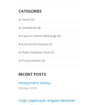
CATEGORIES
Genel
(3)
Geoteknik
(4)
Kaya ve Zemin Mekaniği
(4)
Kum Konisi Deneyi
(3)
Plaka Yükleme Testi
(2)
Presiyometre
(2)
RECENT POSTS
Kum Konisi Deneyi nedir? Nasıl
Presiyomet
Yapılır? Neden yapılır? Kesafet
28 Mart 2018
Deneyi nedir? Nükleer metod,
Nasıl Değerlendirilir?
aları
Doğru yapıl
17 Temmuz 2016