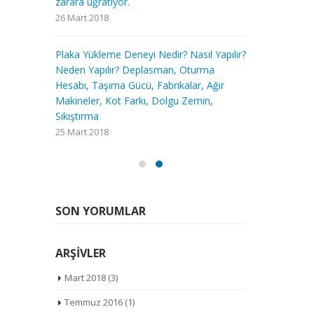
zarara uğrat
26 Mart 2018
 Yapılır?
Plaka Yükle
ma
Neden Yapı
SON YORUMLAR
 Ağır
Hesabı, Taş
n,
Makineler, 
ARŞIVLER
Sıkıştırma
25 Mart 2018
Mart 2018
(3)
Temmuz 2016
(1)
ETIKETLER
ağır makine
deneyi
fabrika
kaya laboratuvarı
kaya zemin laboratuvarı
kesafet deneyi nedir
kum konisi deneyi
kum konisi deneyi nasıl değerlendirilir